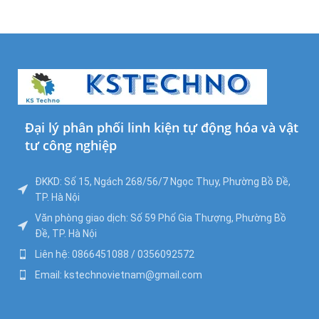
Đại lý phân phối linh kiện tự động hóa và vật
tư công nghiệp
ĐKKD: Số 15, Ngách 268/56/7 Ngọc Thụy, Phường Bồ Đề,
TP. Hà Nội
Văn phòng giao dịch: Số 59 Phố Gia Thượng, Phường Bồ
Đề, TP. Hà Nội
Liên hệ: 0866451088 / 0356092572
Email: kstechnovietnam@gmail.com