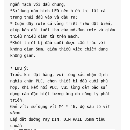
ngắn mạch với đầu chung;

*Sử dụng màn hình LED nên hiển thị tất cả 
trạng thái đầu vào và đầu ra;

* Cuộn dây rơle có vòng triệt tiêu đột biến, 
giúp kéo dài tuổi thọ của mô-đun rơle và giảm 
thiểu nhiễu điện từ trên mạch;

*Khối thiết bị đầu cuối được cấu trúc với 
không gian 5mm, giảm thiểu việc chiếm dụng 
không gian.

* Lưu ý:

Trước khi đặt hàng, vui lòng xác nhận định 
nghĩa chân PLC, chọn thiết bị đầu cuối phù 
hợp. Khi kết nối PLC, vui lòng đảm bảo sử 
dụng cáp đặc biệt tương ứng do công ty phát 
triển.

Gắn vít: sử dụng vít M4 * 16, độ sâu lỗ vít 
≥3mm.

Lắp đặt đường ray DIN: DIN RAIL 35mm tiêu 
chuẩn.