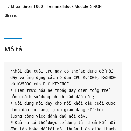
Từ khóa:
Siron T000
,
Terminal Block Module. SiRON
Share:
Mô tả
*Khối đầu cuối CPU này có thể áp dụng để nối 
dây và ứng dụng các mô-đun CPU Kv1000, Kv3000 
và KV5000 của PLC KEYENCE;

* Hiện thực hóa hệ thống dây điện tổng thể 
bằng cách sử dụng phích cắm đầu nối;

* Nội dung nối dây cho mỗi khối đầu cuối được 
đánh dấu rõ ràng, giúp giảm đáng kể khối 
lượng công việc đánh dấu nối dây;

* Đầu ra có thể được sử dụng làm điểm kết nối 
độc lập hoặc để kết nối thuận tiện giữa thanh 