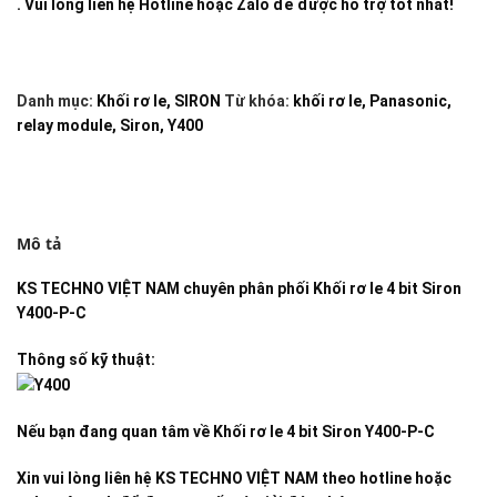
. Vui lòng liên hệ Hotline hoặc Zalo để được hỗ trợ tốt nhất!
Danh mục:
Khối rơ le
,
SIRON
Từ khóa:
khối rơ le
,
Panasonic
,
relay module
,
Siron
,
Y400
Mô tả
KS TECHNO VIỆT NAM
chuyên phân phối
Khối rơ le 4 bit Siron
Y400-P-C
Thông số kỹ thuật:
Nếu bạn đang quan tâm về
Khối rơ le 4 bit Siron Y400-P-C
Xin vui lòng liên hệ KS TECHNO VIỆT NAM theo hotline hoặc