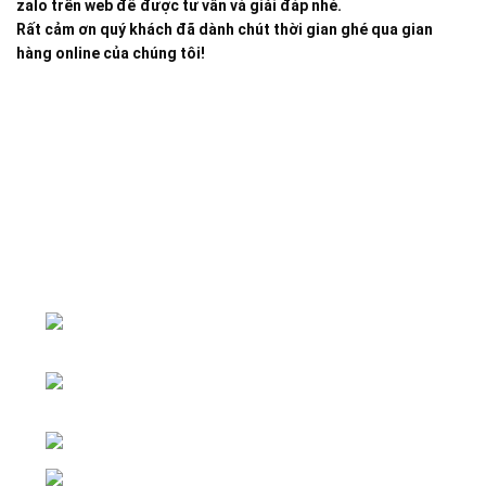
zalo trên web để được tư vấn và giải đáp nhé.
Rất cảm ơn quý khách đã dành chút thời gian ghé qua gian
hàng online của chúng tôi!
Đại lý phân phối linh kiện tự động hóa và vật tư công
nghiệp
ĐKKD: Số 15, Ngách 268/56/7 Ngọc
Thụy, Phường Bồ Đề, TP. Hà Nội
Văn phòng giao dịch: Số 59 Phố Gia
Thượng, Phường Bồ Đề, TP. Hà Nội
Liên hệ: 0866451088 / 0356092572
Email: kstechnovietnam@gmail.com