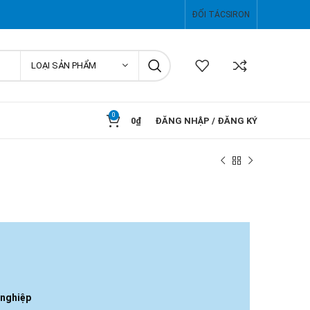
ĐỐI TÁC
SIRON
LOẠI SẢN PHẨM
0
0
₫
ĐĂNG NHẬP / ĐĂNG KÝ
 nghiệp