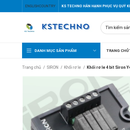
ENGLISH
COUNTRY
KS TECHNO HÂN HẠNH PHỤC VỤ QUÝ 
DANH MỤC SẢN PHẨM
TRANG CHỦ
Trang chủ
SIRON
Khối rơ le
Khối rơ le 4 bit Siron 