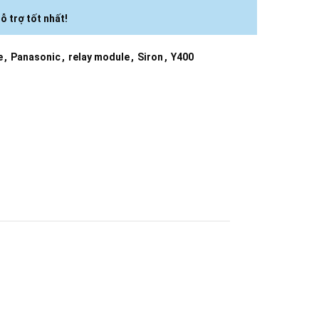
ỗ trợ tốt nhất!
e
,
Panasonic
,
relay module
,
Siron
,
Y400