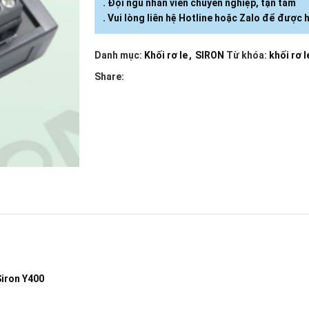
. Đội ngũ nhân viên chuyên nghiệp, tận tâm
. Vui lòng liên hệ Hotline hoặc Zalo để được h
Danh mục:
Khối rơ le
,
SIRON
Từ khóa:
khối rơ l
Share:
 Siron Y400