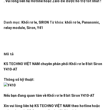
. Vui lòng liên hệ Hotline hoặc Zalo để được hỗ trợ tốt nhất !
Danh mục:
Khối rơ le
,
SIRON
Từ khóa:
khối rơ le
,
Panasonic
,
relay module
,
Siron
,
Y41
Mô tả
KS TECHNO VIỆT NAM
chuyên phân phối
Khối rơ le 8 bit Siron
Y410-AT
Thông số kỹ thuật:
Nếu bạn đang quan tâm về
Khối rơ le 8 bit Siron Y410-AT
Xin vui lòng liên hệ KS TECHNO VIỆT NAM theo hotline hoặc