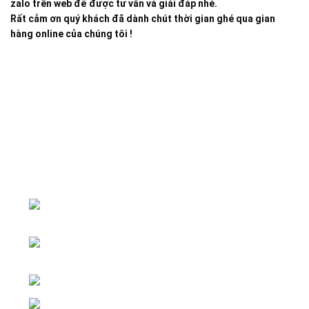
zalo trên web để được tư vấn và giải đáp nhé.
Rất cảm ơn quý khách đã dành chút thời gian ghé qua gian
hàng online của chúng tôi !
Đại lý phân phối linh kiện tự động hóa và vật tư công
nghiệp
ĐKKD: Số 15, Ngách 268/56/7 Ngọc
Thụy, Phường Bồ Đề, TP. Hà Nội
Văn phòng giao dịch: Số 59 Phố Gia
Thượng, Phường Bồ Đề, TP. Hà Nội
Liên hệ: 0866451088 / 0356092572
Email: kstechnovietnam@gmail.com