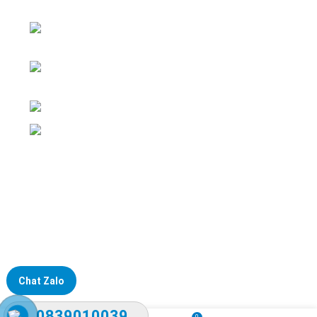
nghiệp
ĐKKD: Số 15, Ngách 268/56/7 Ngọc Thụy,
Phường Bồ Đề, TP. Hà Nội
Văn phòng giao dịch: Số 59 Phố Gia
Thượng, Phường Bồ Đề, TP. Hà Nội
Liên hệ: 0866451088 / 0356092572
Email: kstechnovietnam@gmail.com
Chat Zalo
0839010039