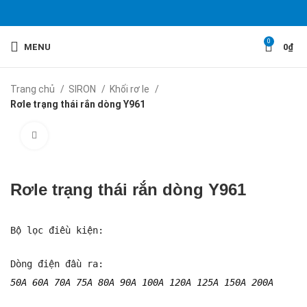
0
MENU
0
₫
Trang chủ
SIRON
Khối rơ le
Rơle trạng thái rắn dòng Y961
Click to enlarge
Rơle trạng thái rắn dòng Y961
Bộ lọc điều kiện:
Dòng điện đầu ra: 
50A 60A 70A 75A 80A 90A 100A 120A 125A 150A 200A