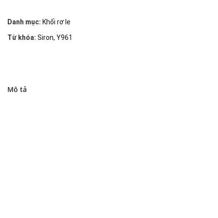
Danh mục:
Khối rơ le
Từ khóa:
Siron
,
Y961
Mô tả
Đại lý phân phối linh kiện tự động hóa và vật tư công