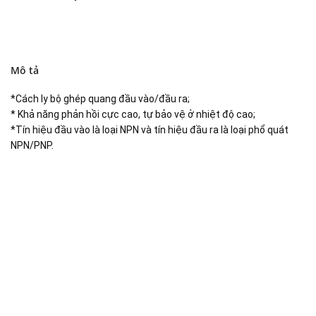
Mô tả
*Cách ly bộ ghép quang đầu vào/đầu ra;
* Khả năng phản hồi cực cao, tự bảo vệ ở nhiệt độ cao;
*Tín hiệu đầu vào là loại NPN và tín hiệu đầu ra là loại phổ quát
NPN/PNP.
Đại lý phân phối linh kiện tự động hóa và vật tư công
nghiệp