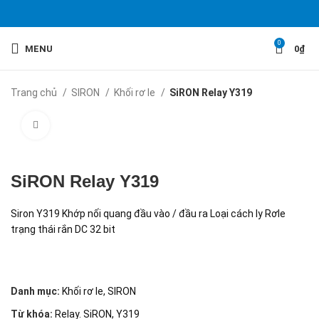
0
MENU
0
₫
Trang chủ
SIRON
Khối rơ le
SiRON Relay Y319
Click to enlarge
SiRON Relay Y319
Siron Y319 Khớp nối quang đầu vào / đầu ra Loại cách ly Rơle
trạng thái rắn DC 32 bit
Danh mục:
Khối rơ le
,
SIRON
Từ khóa:
Relay. SiRON
,
Y319