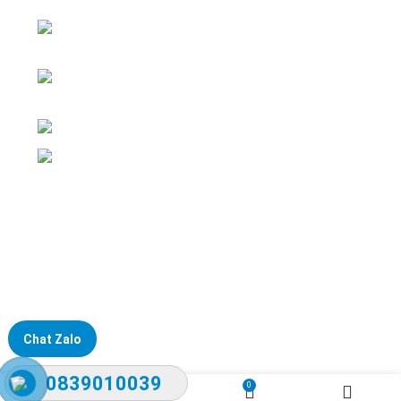
ĐKKD: Số 15, Ngách 268/56/7 Ngọc Thụy,
Phường Bồ Đề, TP. Hà Nội
Văn phòng giao dịch: Số 59 Phố Gia
Thượng, Phường Bồ Đề, TP. Hà Nội
Liên hệ: 0866451088 / 0356092572
Email: kstechnovietnam@gmail.com
Chat Zalo
0839010039
0