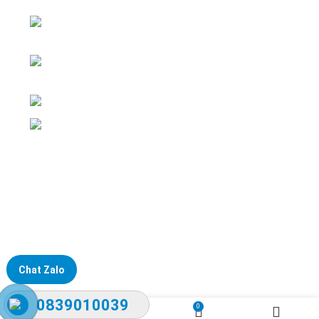
ĐKKD: Số 15, Ngách 268/56/7 Ngọc Thụy,
Phường Bồ Đề, TP. Hà Nội
Văn phòng giao dịch: Số 59 Phố Gia
Thượng, Phường Bồ Đề, TP. Hà Nội
Liên hệ: 0866451088 / 0356092572
Email: kstechnovietnam@gmail.com
Chat Zalo
0839010039
0