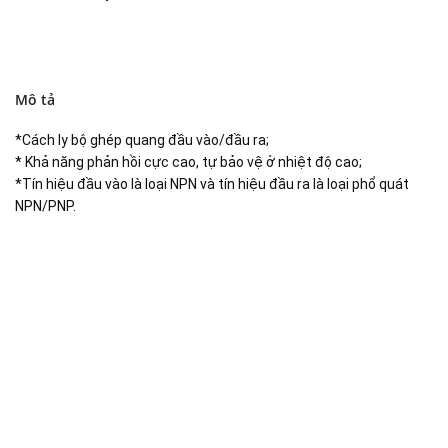
Mô tả
*Cách ly bộ ghép quang đầu vào/đầu ra;
* Khả năng phản hồi cực cao, tự bảo vệ ở nhiệt độ cao;
*Tín hiệu đầu vào là loại NPN và tín hiệu đầu ra là loại phổ quát
NPN/PNP.
Đại lý phân phối linh kiện tự động hóa và vật tư công
nghiệp