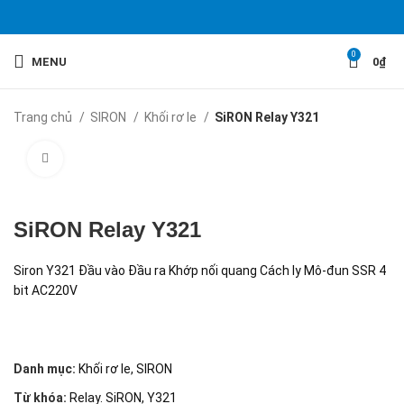
0
MENU
0
₫
Trang chủ
SIRON
Khối rơ le
SiRON Relay Y321
Click to enlarge
SiRON Relay Y321
Siron Y321 Đầu vào Đầu ra Khớp nối quang Cách ly Mô-đun SSR 4
bit AC220V
Danh mục:
Khối rơ le
,
SIRON
Từ khóa:
Relay. SiRON
,
Y321