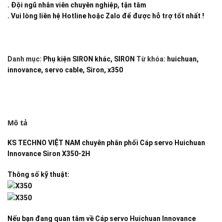
. Đội ngũ nhân viên chuyên nghiệp, tận tâm
. Vui lòng liên hệ Hotline hoặc Zalo để được hỗ trợ tốt nhất !
Danh mục:
Phụ kiện SIRON khác
,
SIRON
Từ khóa:
huichuan
,
innovance
,
servo cable
,
Siron
,
x350
Mô tả
KS TECHNO VIỆT NAM
chuyên phân phối
Cáp servo Huichuan
Innovance Siron X350-2H
Thông số kỹ thuật:
Nếu bạn đang quan tâm về
Cáp servo Huichuan Innovance