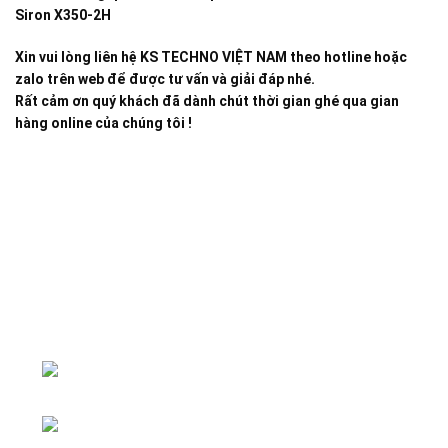
Siron X350-2H
Xin vui lòng liên hệ KS TECHNO VIỆT NAM theo hotline hoặc
zalo trên web để được tư vấn và giải đáp nhé.
Rất cảm ơn quý khách đã dành chút thời gian ghé qua gian
hàng online của chúng tôi !
Đại lý phân phối linh kiện tự động hóa và vật tư công
nghiệp
ĐKKD: Số 15, Ngách 268/56/7 Ngọc
Thụy, Phường Bồ Đề, TP. Hà Nội
Văn phòng giao dịch: Số 59 Phố Gia