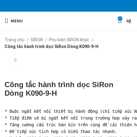
0
MENU
0
₫
Trang chủ
SIRON
Phụ kiện SIRON khác
Công tắc hành trình dọc SiRon Dòng K090-9-H
Click to enlarge
Công tắc hành trình dọc SiRon
Dòng K090-9-H
* Buộc ngắt kết nối thiết bị hành động (chỉ tiếp xúc N
* Tiếp điểm sẽ bị ngắt kết nối trong trường hợp xảy ra
* Tăng cường cấu trúc hàn kín trên cùng để cải thiện h
* Đế tiếp xúc tích hợp có kiểu thao tác nhanh.
