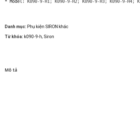
* Model: 
K090-9-H1; K090-9-H2; K090-9-H3; K090-9-H4; K
Danh mục:
Phụ kiện SIRON khác
Từ khóa:
k090-9-h
,
Siron
Mô tả