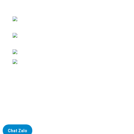
Đại lý phân phối linh kiện tự động hóa và vật tư công
nghiệp
ĐKKD: Số 15, Ngách 268/56/7 Ngọc Thụy,
Phường Bồ Đề, TP. Hà Nội
Văn phòng giao dịch: Số 59 Phố Gia
Thượng, Phường Bồ Đề, TP. Hà Nội
Liên hệ: 0866451088 / 0356092572
Email: kstechnovietnam@gmail.com
Chat Zalo