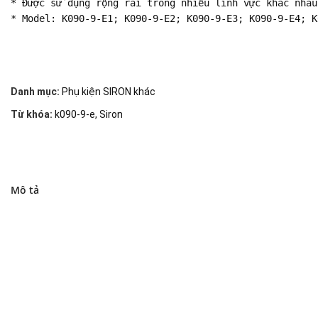
* Được sử dụng rộng rãi trong nhiều lĩnh vực khác nhau
* Model: K090-9-E1; K090-9-E2; K090-9-E3; K090-9-E4; K
Danh mục:
Phụ kiện SIRON khác
Từ khóa:
k090-9-e
,
Siron
Mô tả