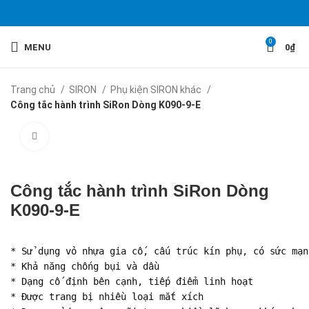
0
MENU
0
₫
Trang chủ
SIRON
Phụ kiện SIRON khác
Công tắc hành trình SiRon Dòng K090-9-E
Click to enlarge
Công tắc hành trình SiRon Dòng
K090-9-E
* Sử dụng vỏ nhựa gia cố, cấu trúc kín phụ, có sức mạn
* Khả năng chống bụi và dầu

* Dạng cố định bên cạnh, tiếp điểm linh hoạt

* Được trang bị nhiều loại mắt xích
