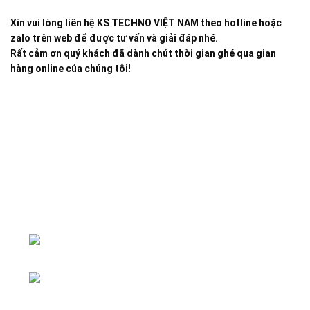
Xin vui lòng liên hệ KS TECHNO VIỆT NAM theo hotline hoặc
zalo trên web để được tư vấn và giải đáp nhé.
Rất cảm ơn quý khách đã dành chút thời gian ghé qua gian
hàng online của chúng tôi!
Đại lý phân phối linh kiện tự động hóa và vật tư công
nghiệp
ĐKKD: Số 15, Ngách 268/56/7 Ngọc
Thụy, Phường Bồ Đề, TP. Hà Nội
Văn phòng giao dịch: Số 59 Phố Gia
Thượng, Phường Bồ Đề, TP. Hà Nội