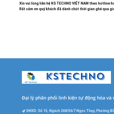
Xin vui lòng liên hệ KS TECHNO VIỆT NAM theo hotline ho
Rất cảm ơn quý khách đã dành chút thời gian ghé qua gia
Đại lý phân phối linh kiện tự động hóa và
ĐKKD: Số 15, Ngách 268/56/7 Ngọc Thụy, Phường Bồ