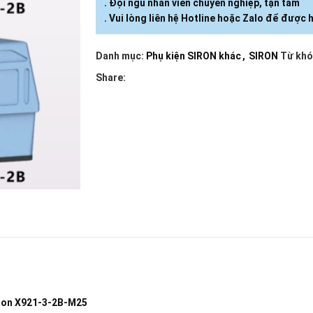
. Đội ngũ nhân viên chuyên nghiệp, tận tâm
. Vui lòng liên hệ Hotline hoặc Zalo để được h
Danh mục:
Phụ kiện SIRON khác
,
SIRON
Từ khó
Share:
iron X921-3-2B-M25