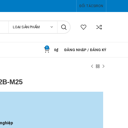
ĐỐI TÁC
SIRON
LOẠI SẢN PHẨM
0
0
₫
ĐĂNG NHẬP / ĐĂNG KÝ
-2B-M25
 nghiệp