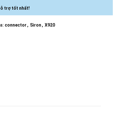
ỗ trợ tốt nhất!
a:
connector
,
Siron
,
X920