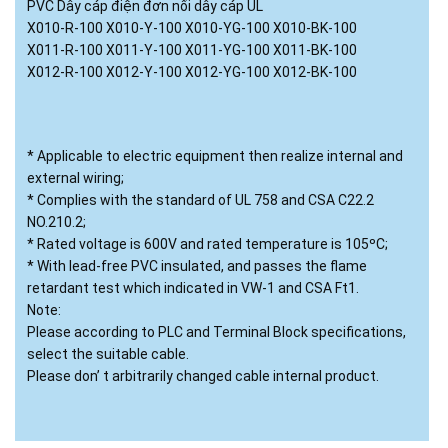
PVC Dây cáp điện đơn nối dây cáp UL
X010-R-100 X010-Y-100 X010-YG-100 X010-BK-100
X011-R-100 X011-Y-100 X011-YG-100 X011-BK-100
X012-R-100 X012-Y-100 X012-YG-100 X012-BK-100
* Applicable to electric equipment then realize internal and
external wiring;
* Complies with the standard of UL 758 and CSA C22.2
NO.210.2;
* Rated voltage is 600V and rated temperature is 105ºC;
* With lead-free PVC insulated, and passes the flame
retardant test which indicated in VW-1 and CSA Ft1.
Note:
Please according to PLC and Terminal Block specifications,
select the suitable cable.
Please don’ t arbitrarily changed cable internal product.