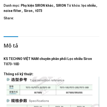
Danh mục:
Phụ kiện SIRON khác
,
SIRON
Từ khóa:
lọc nhiễu
,
noise filter
,
Siron
,
t073
Share:
Mô tả
KS TECHNO VIỆT NAM
chuyên phân phối
Lọc nhiễu Siron
T073-10D
Thông số kỹ thuật: