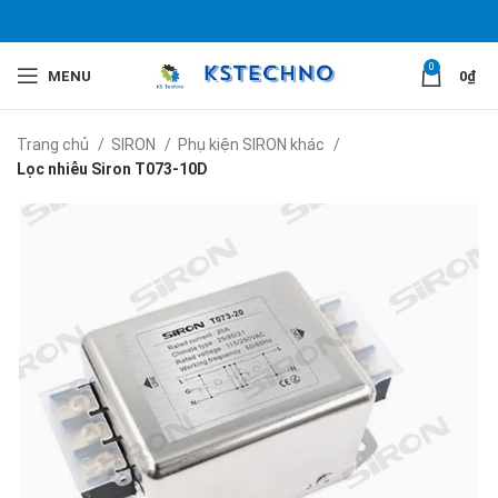
0
MENU
0
₫
Trang chủ
SIRON
Phụ kiện SIRON khác
Lọc nhiễu Siron T073-10D