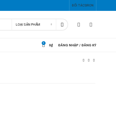
ĐỐI TÁC
SIRON
LOẠI SẢN PHẨM
0
0
₫
ĐĂNG NHẬP / ĐĂNG KÝ