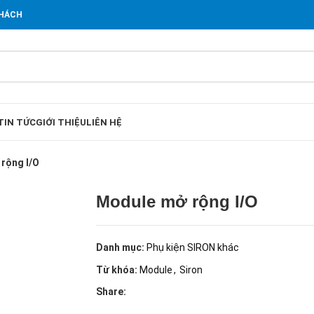
KHÁCH
TIN TỨC
GIỚI THIỆU
LIÊN HỆ
rộng I/O
Module mở rộng I/O
Danh mục:
Phụ kiện SIRON khác
Từ khóa:
Module
,
Siron
Share: