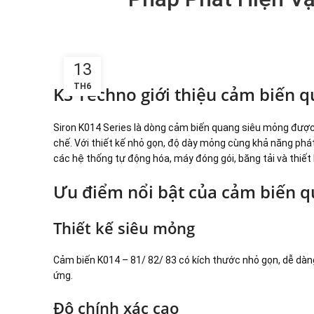
13
TH6
KS Techno giới thiệu cảm biến q
Siron K014 Series là dòng cảm biến quang siêu mỏng được
chế. Với thiết kế nhỏ gọn, độ dày mỏng cùng khả năng phát
các hệ thống tự động hóa, máy đóng gói, băng tải và thiết b
Ưu điểm nổi bật của cảm biến q
Thiết kế siêu mỏng
Cảm biến K014 – 81/ 82/ 83 có kích thước nhỏ gọn, dễ dàn
ứng.
Độ chính xác cao