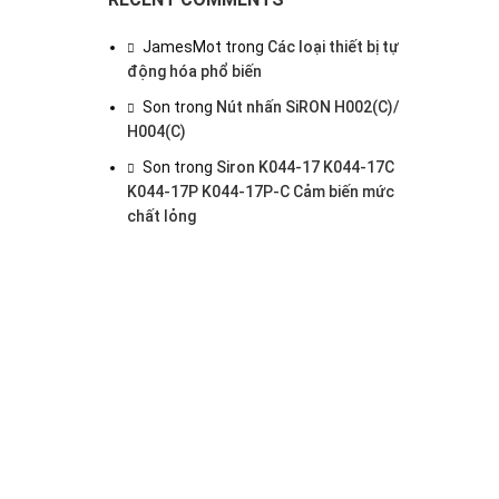
JamesMot
trong
Các loại thiết bị tự
động hóa phổ biến
Son
trong
Nút nhấn SiRON H002(C)/
H004(C)
Son
trong
Siron K044-17 K044-17C
K044-17P K044-17P-C Cảm biến mức
chất lỏng