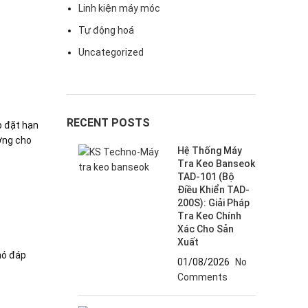
Linh kiện máy móc
Tự động hoá
Uncategorized
RECENT POSTS
p đặt hạn
ưởng cho
Hệ Thống Máy
Tra Keo Banseok
TAD-101 (Bộ
Điều Khiển TAD-
200S): Giải Pháp
Tra Keo Chính
Xác Cho Sản
Xuất
hó đáp
01/08/2026
No
Comments