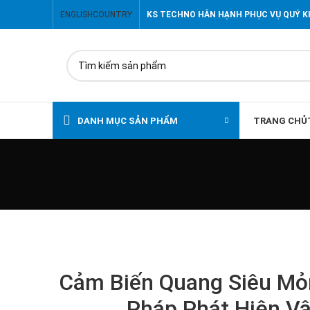
ENGLISH
COUNTRY
KS TECHNO HÂN HẠNH PHỤC VỤ QUÝ 
DANH MỤC SẢN PHẨM
TRANG CHỦ
Cảm Biến Quang Siêu Mỏn
Pháp Phát Hiện V