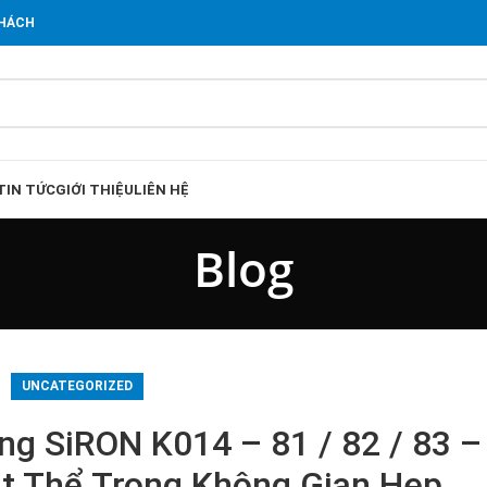
KHÁCH
TIN TỨC
GIỚI THIỆU
LIÊN HỆ
Blog
UNCATEGORIZED
g SiRON K014 – 81 / 82 / 83 – 
ật Thể Trong Không Gian Hẹp