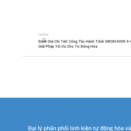
Newer
Đánh Giá Chi Tiết Công Tắc Hành Trình SIRON K090-9-
Giải Pháp Tối Ưu Cho Tự Động Hóa
Đại lý phân phối linh kiện tự động hóa v