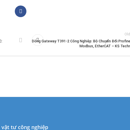
Old
C:
Dòng Gateway T391-2 Công Nghiệp: Bộ Chuyển Đổi Profine
Modbus, EtherCAT – KS Tech
à vật tư công nghiệp