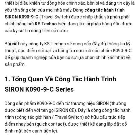
thiết bị điều khiển tự động hóa chính xác, bền bỉ và đáng tin cậy là
yếu tố sống còn của mọi nhà máy. Dòng
công tắc hành trình
SIRON K090-9-C
(Travel Switch) được nhập khẩu và phân phối
chính hãng bởi
KS Techno
hiện đang là giải pháp hàng đầu được
các kỹ sư tin dùng trên cả nước.
Bài viết này công ty KS Techno sẽ cung cấp đầy đủ thông tin kỹ
thuật, đặc điểm nổi bật và bảng tra cứu mã sản phẩm K090-9-C
để giúp doanh nghiệp của bạn có sự lựa chọn chính xác nhất về
sản phẩm.
1. Tổng Quan Về Công Tắc Hành Trình
SIRON K090-9-C Series
Dòng sản phẩm K090-9-C đến từ thương hiệu SIRON (thường
được biết đến với tên gọi SIRON CE)
.
Đây là dòng công tắc hành
trình (công tắc giới hạn / Travel Switch)
sở hữu cấu trúc tiếp
điểm nhạy bén (quick contact), được thiết kế dạng lắp đặt cố
định mặt bên cạnh tiện lợi
.