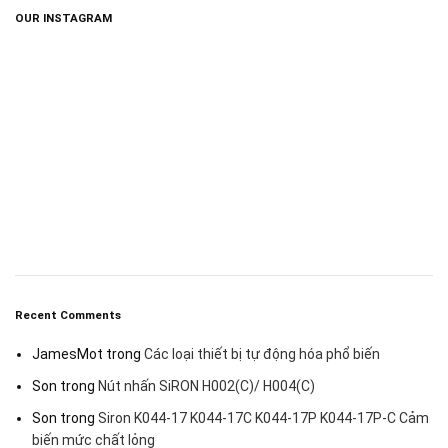
OUR INSTAGRAM
Recent Comments
JamesMot
trong
Các loại thiết bị tự động hóa phổ biến
Son
trong
Nút nhấn SiRON H002(C)/ H004(C)
Son
trong
Siron K044-17 K044-17C K044-17P K044-17P-C Cảm
biến mức chất lỏng