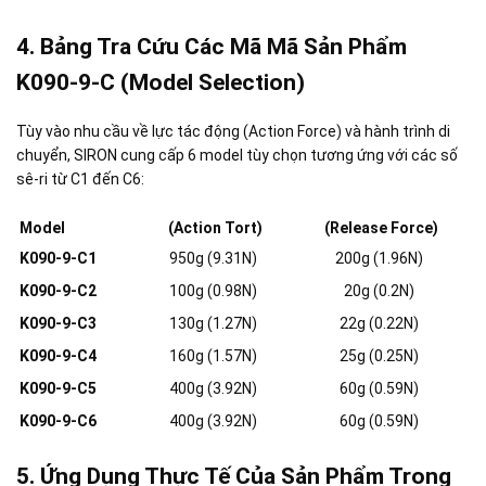
4. Bảng Tra Cứu Các Mã Mã Sản Phẩm
K090-9-C (Model Selection)
Tùy vào nhu cầu về lực tác động (Action Force) và hành trình di
chuyển, SIRON cung cấp 6 model tùy chọn tương ứng với các số
sê-ri từ C1 đến C6
:
Model
(Action Tort)
(Release Force)
K090-9-C1
950g (9.31N)
200g (1.96N)
K090-9-C2
100g (0.98N)
20g (0.2N)
K090-9-C3
130g (1.27N)
22g (0.22N)
K090-9-C4
160g (1.57N)
25g (0.25N)
K090-9-C5
400g (3.92N)
60g (0.59N)
K090-9-C6
400g (3.92N)
60g (0.59N)
5. Ứng Dụng Thực Tế Của Sản Phẩm Trong