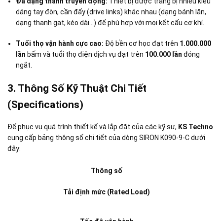
Đa dạng thanh truyền động:
Thiết bị được trang bị nhiều kiểu
dáng tay đòn, cần đẩy (drive links) khác nhau
(dạng bánh lăn,
dạng thanh gạt, kéo dài…) để phù hợp với mọi kết cấu cơ khí.
Tuổi thọ vận hành cực cao:
Độ bền cơ học đạt trên
1.000.000
lần
bấm và tuổi thọ điện dịch vụ đạt trên
100.000 lần
đóng
ngắt
.
3. Thông Số Kỹ Thuật Chi Tiết
(Specifications)
Để phục vụ quá trình thiết kế và lắp đặt của các kỹ sư,
KS Techno
cung cấp bảng thông số chi tiết của dòng SIRON K090-9-C dưới
đây:
Thông số
Tải định mức (Rated Load)