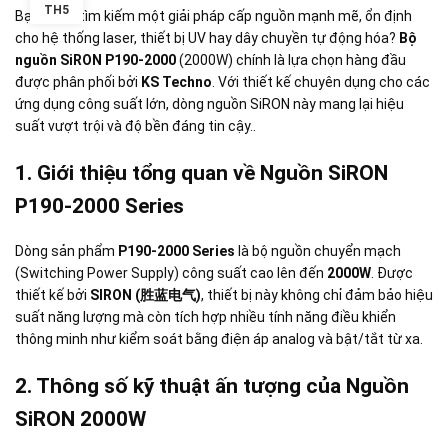
TH5
Bạn đang tìm kiếm một giải pháp cấp nguồn mạnh mẽ, ổn định
cho hệ thống laser, thiết bị UV hay dây chuyền tự động hóa?
Bộ
nguồn SiRON P190-2000
(2000W) chính là lựa chọn hàng đầu
được phân phối bởi
KS Techno
.
Với thiết kế chuyên dụng cho các
ứng dụng công suất lớn, dòng nguồn SiRON này mang lại hiệu
suất vượt trội và độ bền đáng tin cậy.
.
1. Giới thiệu tổng quan về Nguồn SiRON
P190-2000 Series
Dòng sản phẩm
P190-2000 Series
là bộ nguồn chuyển mạch
(Switching Power Supply) công suất cao lên đến
2000W
.
Được
thiết kế bởi
SIRON (胜蓝电气)
, thiết bị này không chỉ đảm bảo hiệu
suất năng lượng mà còn tích hợp nhiều tính năng điều khiển
thông minh như kiểm soát bằng điện áp analog và bật/tắt từ xa
.
2. Thông số kỹ thuật ấn tượng của Nguồn
SiRON 2000W