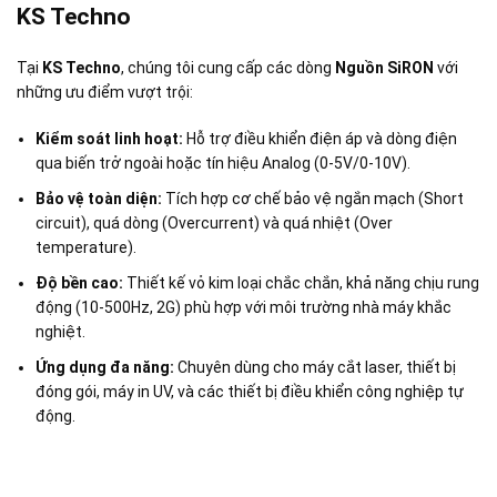
KS Techno
Tại
KS Techno
, chúng tôi cung cấp các dòng
Nguồn SiRON
với
những ưu điểm vượt trội:
Kiểm soát linh hoạt:
Hỗ trợ điều khiển điện áp và dòng điện
qua biến trở ngoài hoặc tín hiệu Analog (0-5V/0-10V).
Bảo vệ toàn diện:
Tích hợp cơ chế bảo vệ ngắn mạch (Short
circuit), quá dòng (Overcurrent) và quá nhiệt (Over
temperature).
Độ bền cao:
Thiết kế vỏ kim loại chắc chắn, khả năng chịu rung
động (10-500Hz, 2G) phù hợp với môi trường nhà máy khắc
nghiệt.
Ứng dụng đa năng:
Chuyên dùng cho máy cắt laser, thiết bị
đóng gói, máy in UV, và các thiết bị điều khiển công nghiệp tự
động.