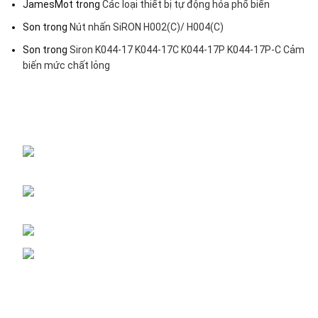
JamesMot
trong
Các loại thiết bị tự động hóa phổ biến
Son
trong
Nút nhấn SiRON H002(C)/ H004(C)
Son
trong
Siron K044-17 K044-17C K044-17P K044-17P-C Cảm
biến mức chất lỏng
Đại lý phân phối linh kiện tự động hóa và vật tư công nghiệp
ĐKKD: Số 15, Ngách 268/56/7 Ngọc Thụy,
Phường Bồ Đề, TP. Hà Nội
Văn phòng giao dịch: Số 59 Phố Gia Thượng,
Phường Bồ Đề, TP. Hà Nội
Liên hệ: 0866451088 / 0356092572
Email: kstechnovietnam@gmail.com