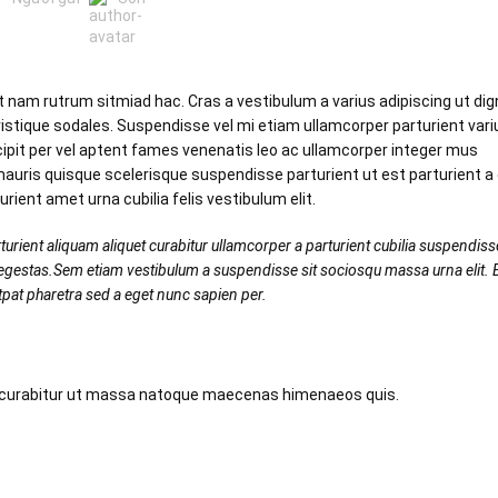
it nam rutrum sitmiad hac. Cras a vestibulum a varius adipiscing ut di
tristique sodales. Suspendisse vel mi etiam ullamcorper parturient vari
scipit per vel aptent fames venenatis leo ac ullamcorper integer mus
auris quisque scelerisque suspendisse parturient ut est parturient a
ient amet urna cubilia felis vestibulum elit.
urient aliquam aliquet curabitur ullamcorper a parturient cubilia suspendiss
r egestas.Sem etiam vestibulum a suspendisse sit sociosqu massa urna elit
utpat pharetra sed a eget nunc sapien per.
 in curabitur ut massa natoque maecenas himenaeos quis.