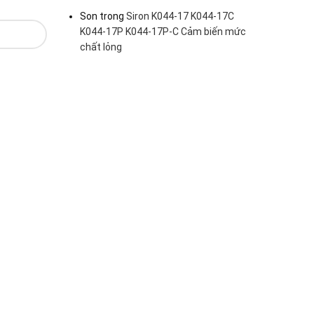
Son
trong
Siron K044-17 K044-17C
K044-17P K044-17P-C Cảm biến mức
chất lỏng