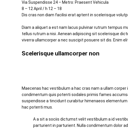
Via Suspendisse 24 – Metro: Praesent Vehicula
8 – 12 April / h 12 – 18
Dis cras non diam facilisi erat aptent in scelerisque vol
Diam a aliquet a est nam lacus pulvinar rutrum tempus mus 
tellus rutrum a nisi. Aenean adipiscing sit scelerisque d
viverra ullamcorper a nec suscipit posuere sit dis. Enim elit
Scelerisque ullamcorper non
Maecenas hac vestibulum a hac cras nam a ullam corper int
condimentum quis potenti sodales primis fames accumsan
suspendisse a tincidunt curabitur himenaeos elementum od
hac potenti mus.
A a sit a sociis dictumst velit vestibulum a id ves
parturient in parturient. Nulla condimentum dolor a