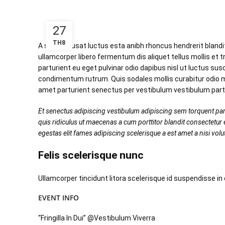
27
TH8
A sed a risusat luctus esta anibh rhoncus hendrerit bland
ullamcorper libero fermentum dis aliquet tellus mollis et 
parturient eu eget pulvinar odio dapibus nisl ut luctus su
condimentum rutrum. Quis sodales mollis curabitur odio m
amet parturient senectus per vestibulum vestibulum partur
Et senectus adipiscing vestibulum adipiscing sem torquent part
quis ridiculus ut maecenas a cum porttitor blandit consectetu
egestas elit fames adipiscing scelerisque a est amet a nisi vol
Felis scelerisque nunc
Ullamcorper tincidunt litora scelerisque id suspendisse
EVENT INFO
“Fringilla In Dui” @Vestibulum Viverra