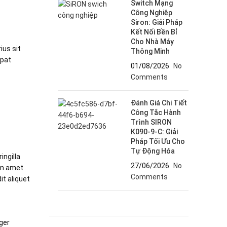
Switch Mạng
Công Nghiệp
Siron: Giải Pháp
Kết Nối Bền Bỉ
Cho Nhà Máy
ius sit
Thông Minh
tpat
01/08/2026
No
Comments
Đánh Giá Chi Tiết
Công Tắc Hành
Trình SIRON
K090-9-C: Giải
Pháp Tối Ưu Cho
Tự Động Hóa
ingilla
27/06/2026
No
um amet
Comments
t aliquet
ger