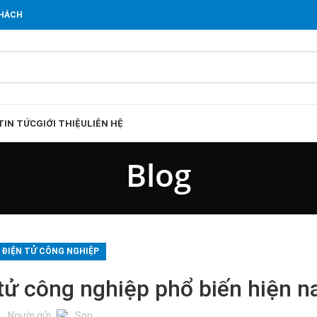
KHÁCH
TIN TỨC
GIỚI THIỆU
LIÊN HỆ
Blog
ĐIỆN TỬ CÔNG NGHIỆP
 tử công nghiệp phổ biến hiện n
Người gửi
Son