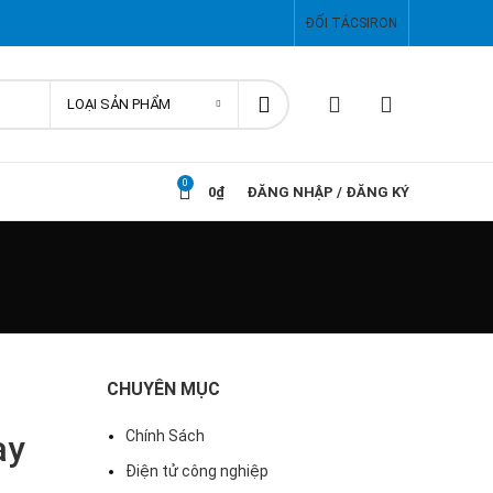
ĐỐI TÁC
SIRON
LOẠI SẢN PHẨM
0
0
₫
ĐĂNG NHẬP / ĐĂNG KÝ
CHUYÊN MỤC
Chính Sách
ay
Điện tử công nghiệp