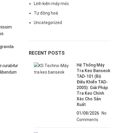
Linh kiện máy móc
Tự động hoá
Uncategorized
gnissim
us
 gravida
RECENT POSTS
Hệ Thống Máy
e curabitur
Tra Keo Banseok
. Bibendum
TAD-101 (Bộ
Điều Khiển TAD-
200S): Giải Pháp
Tra Keo Chính
Xác Cho Sản
Xuất
01/08/2026
No
Comments