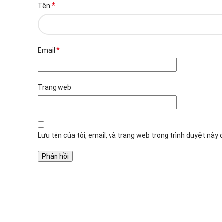
*
Tên
*
Email
Trang web
Lưu tên của tôi, email, và trang web trong trình duyệt này c
Đại lý phân phối linh kiện tự động hóa và vật tư công 