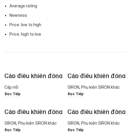
Average rating
Newness
Price: low to high
Price: high to low
Cáp điều khiển động
Cáp điều khiển động
cơ servo Mitsubishi
cơ servo Mitsubishi
J2
J3/ES/JE dòng
Cáp nối
SIRON
,
Phụ kiện SIRON khác
X300-1 X300-1T
Đọc Tiếp
Đọc Tiếp
Cáp điều khiển động
Cáp điều khiển động
cơ servo Mitsubishi
cơ servo Mitsubishi
J3/ES/JE dòng
J3/ES/JE dòng
SIRON
,
Phụ kiện SIRON khác
SIRON
,
Phụ kiện SIRON khác
X300-10 X300-10B
X300-1H X300-1HT
Đọc Tiếp
Đọc Tiếp