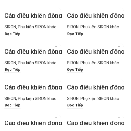
Cáp điều khiển động
Cáp điều khiển động
cơ servo Mitsubishi
cơ servo Mitsubishi
J3/ES/JE dòng
J3/ES/JE dòng
SIRON
,
Phụ kiện SIRON khác
SIRON
,
Phụ kiện SIRON khác
X300-2 X300-2T
X300-4
X300-3
Đọc Tiếp
Đọc Tiếp
Cáp điều khiển động
Cáp điều khiển động
cơ servo Mitsubishi
cơ servo Mitsubishi
J3/ES/JE dòng
J3/ES/JE dòng
SIRON
,
Phụ kiện SIRON khác
SIRON
,
Phụ kiện SIRON khác
X300-4H
X300-5
Đọc Tiếp
Đọc Tiếp
Cáp điều khiển động
Cáp điều khiển động
cơ servo Mitsubishi
cơ servo Mitsubishi
J3/ES/JE dòng
J3/ES/JE dòng
SIRON
,
Phụ kiện SIRON khác
SIRON
,
Phụ kiện SIRON khác
X300-5H
X300-6
Đọc Tiếp
Đọc Tiếp
Cáp điều khiển động
Cáp điều khiển động
cơ servo Mitsubishi
cơ servo Mitsubishi