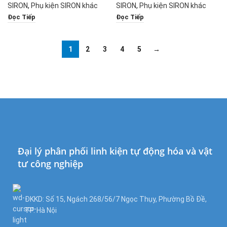
J3/ES/JE dòng
J3/ES/JE dòng
SIRON
,
Phụ kiện SIRON khác
SIRON
,
Phụ kiện SIRON khác
X300-7
X300-8
Đọc Tiếp
Đọc Tiếp
1
2
3
4
5
→
Đại lý phân phối linh kiện tự động hóa và vật
tư công nghiệp
ĐKKD: Số 15, Ngách 268/56/7 Ngọc Thụy, Phường Bồ Đề,
TP. Hà Nội