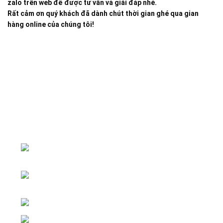
zalo trên web để được tư vấn và giải đáp nhé.
Rất cảm ơn quý khách đã dành chút thời gian ghé qua gian
hàng online của chúng tôi!
Đại lý phân phối linh kiện tự động hóa và vật tư công
nghiệp
ĐKKD: Số 15, Ngách 268/56/7 Ngọc
Thụy, Phường Bồ Đề, TP. Hà Nội
Văn phòng giao dịch: Số 59 Phố Gia
Thượng, Phường Bồ Đề, TP. Hà Nội
Liên hệ: 0866451088 / 0356092572
Email: kstechnovietnam@gmail.com