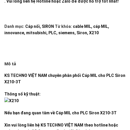
. Vui lòng liên hệ Hotline hoặc Zalo để được hỗ trợ tốt nhất!
Danh mục:
Cáp nối
,
SIRON
Từ khóa:
cable MIL
,
cáp MIL
,
innovance
,
mitsubishi
,
PLC
,
siemens
,
Siron
,
X210
Mô tả
KS TECHNO VIỆT NAM
chuyên phân phối
Cáp MIL cho PLC Siron
X210-3T
Thông số kỹ thuật:
Nếu bạn đang quan tâm về
Cáp MIL cho PLC Siron X210-3T
Xin vui lòng liên hệ KS TECHNO VIỆT NAM theo hotline hoặc