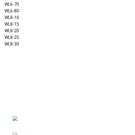
WL6-70
WL6-80
WL8-10
WL8-15
WL8-20
WL8-25
WL8-30
Đại lý phân phối linh kiện tự động hóa và vật tư công
nghiệp
ĐKKD: Số 15, Ngách 268/56/7 Ngọc Thụy,
Phường Bồ Đề, TP. Hà Nội