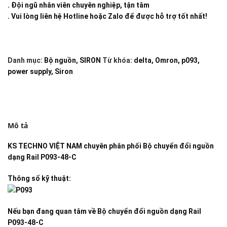
. Đội ngũ nhân viên chuyên nghiệp, tận tâm
. Vui lòng liên hệ Hotline hoặc Zalo để được hỗ trợ tốt nhất!
Danh mục:
Bộ nguồn
,
SIRON
Từ khóa:
delta
,
Omron
,
p093
,
power supply
,
Siron
Mô tả
KS TECHNO VIỆT NAM
chuyên phân phối
Bộ chuyển đổi nguồn
dạng Rail P093-48-C
Thông số kỹ thuật:
Nếu bạn đang quan tâm về
Bộ chuyển đổi nguồn dạng Rail
P093-48-C