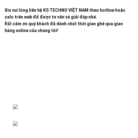
Xin vui lòng liên hệ KS TECHNO VIỆT NAM theo hotline hoặc
zalo trên web để được tư vấn và giải đáp nhé.
Rất cảm ơn quý khách đã dành chút thời gian ghé qua gian
hàng online của chúng tôi!
Đại lý phân phối linh kiện tự động hóa và vật tư công
nghiệp
ĐKKD: Số 15, Ngách 268/56/7 Ngọc
Thụy, Phường Bồ Đề, TP. Hà Nội
Văn phòng giao dịch: Số 59 Phố Gia
Thượng, Phường Bồ Đề, TP. Hà Nội