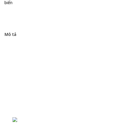
biến
Mô tả
Đại lý phân phối linh kiện tự động hóa và vật tư công
nghiệp
ĐKKD: Số 15, Ngách 268/56/7 Ngọc Thụy,
Phường Bồ Đề, TP. Hà Nội