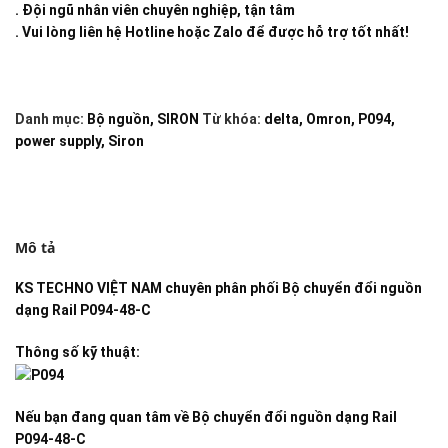
. Đội ngũ nhân viên chuyên nghiệp, tận tâm
. Vui lòng liên hệ Hotline hoặc Zalo để được hỗ trợ tốt nhất!
Danh mục:
Bộ nguồn
,
SIRON
Từ khóa:
delta
,
Omron
,
P094
,
power supply
,
Siron
Mô tả
KS TECHNO VIỆT NAM
chuyên phân phối
Bộ chuyển đổi nguồn
dạng Rail P094-48-C
Thông số kỹ thuật:
Nếu bạn đang quan tâm về
Bộ chuyển đổi nguồn dạng Rail
P094-48-C