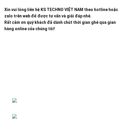
Xin vui lòng liên hệ KS TECHNO VIỆT NAM theo hotline hoặc
zalo trên web để được tư vấn và giải đáp nhé.
Rất cảm ơn quý khách đã dành chút thời gian ghé qua gian
hàng online của chúng tôi!
Đại lý phân phối linh kiện tự động hóa và vật tư công
nghiệp
ĐKKD: Số 15, Ngách 268/56/7 Ngọc
Thụy, Phường Bồ Đề, TP. Hà Nội
Văn phòng giao dịch: Số 59 Phố Gia
Thượng, Phường Bồ Đề, TP. Hà Nội