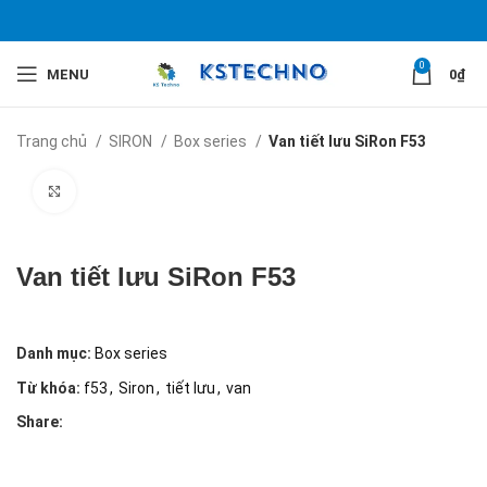
0
MENU
0
₫
Trang chủ
SIRON
Box series
Van tiết lưu SiRon F53
Click to enlarge
Van tiết lưu SiRon F53
Danh mục:
Box series
Từ khóa:
f53
,
Siron
,
tiết lưu
,
van
Share: