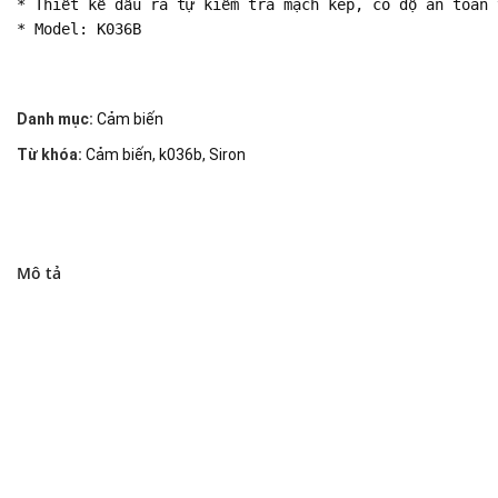
* Thiết kế đầu ra tự kiểm tra mạch kép, có độ an toàn 
* Model: K036B
Danh mục:
Cảm biến
Từ khóa:
Cảm biến
,
k036b
,
Siron
Mô tả