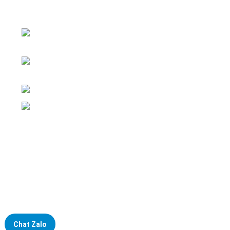
Đại lý phân phối linh kiện tự động hóa và vật tư công
nghiệp
ĐKKD: Số 15, Ngách 268/56/7 Ngọc Thụy,
Phường Bồ Đề, TP. Hà Nội
Văn phòng giao dịch: Số 59 Phố Gia
Thượng, Phường Bồ Đề, TP. Hà Nội
Liên hệ: 0866451088 / 0356092572
Email: kstechnovietnam@gmail.com
Chat Zalo