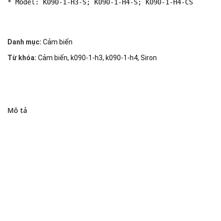
* Model: K090-1-H3-S; K090-1-H4-S; K090-1-H4-CS
Danh mục:
Cảm biến
Từ khóa:
Cảm biến
,
k090-1-h3
,
k090-1-h4
,
Siron
Mô tả