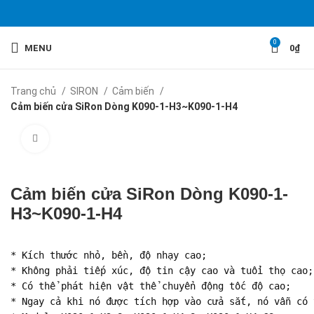
0
MENU
0
₫
Trang chủ
SIRON
Cảm biến
Cảm biến cửa SiRon Dòng K090-1-H3~K090-1-H4
Click to enlarge
Cảm biến cửa SiRon Dòng K090-1-
H3~K090-1-H4
* Kích thước nhỏ, bền, độ nhạy cao;

* Không phải tiếp xúc, độ tin cậy cao và tuổi thọ cao;

* Có thể phát hiện vật thể chuyển động tốc độ cao;

* Ngay cả khi nó được tích hợp vào cửa sắt, nó vẫn có 