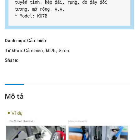
tuyến tính, kéo dài, rung, độ dày đối 
tượng, mở rộng, v.v.

* Model: K07B
Danh mục:
Cảm biến
Từ khóa:
Cảm biến
,
k07b
,
Siron
Share:
Mô tả