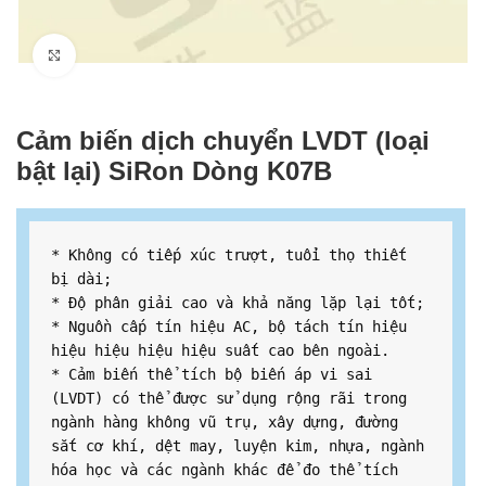
Click to enlarge
Cảm biến dịch chuyển LVDT (loại
bật lại) SiRon Dòng K07B
* Không có tiếp xúc trượt, tuổi thọ thiết 
bị dài;

* Độ phân giải cao và khả năng lặp lại tốt;

* Nguồn cấp tín hiệu AC, bộ tách tín hiệu 
hiệu hiệu hiệu hiệu suất cao bên ngoài.

* Cảm biến thể tích bộ biến áp vi sai 
(LVDT) có thể được sử dụng rộng rãi trong 
ngành hàng không vũ trụ, xây dựng, đường 
sắt cơ khí, dệt may, luyện kim, nhựa, ngành 
hóa học và các ngành khác để đo thể tích 