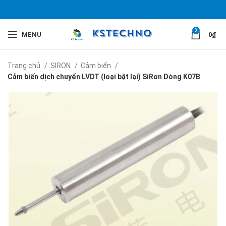
0
MENU
0
₫
Trang chủ
SIRON
Cảm biến
Cảm biến dịch chuyển LVDT (loại bật lại) SiRon Dòng K07B