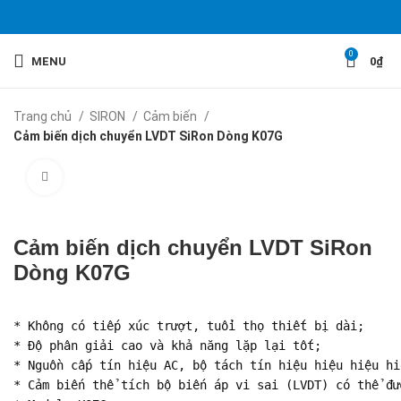
0
MENU
0
₫
Trang chủ
SIRON
Cảm biến
Cảm biến dịch chuyển LVDT SiRon Dòng K07G
Click to enlarge
Cảm biến dịch chuyển LVDT SiRon
Dòng K07G
* Không có tiếp xúc trượt, tuổi thọ thiết bị dài;

* Độ phân giải cao và khả năng lặp lại tốt;

* Nguồn cấp tín hiệu AC, bộ tách tín hiệu hiệu hiệu hi
* Cảm biến thể tích bộ biến áp vi sai (LVDT) có thể đư