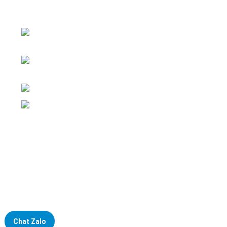
Đại lý phân phối linh kiện tự động hóa và vật tư công
nghiệp
ĐKKD: Số 15, Ngách 268/56/7 Ngọc Thụy,
Phường Bồ Đề, TP. Hà Nội
Văn phòng giao dịch: Số 59 Phố Gia
Thượng, Phường Bồ Đề, TP. Hà Nội
Liên hệ: 0866451088 / 0356092572
Email: kstechnovietnam@gmail.com
Chat Zalo