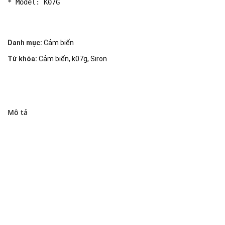
* Model: K07G
Danh mục:
Cảm biến
Từ khóa:
Cảm biến
,
k07g
,
Siron
Mô tả