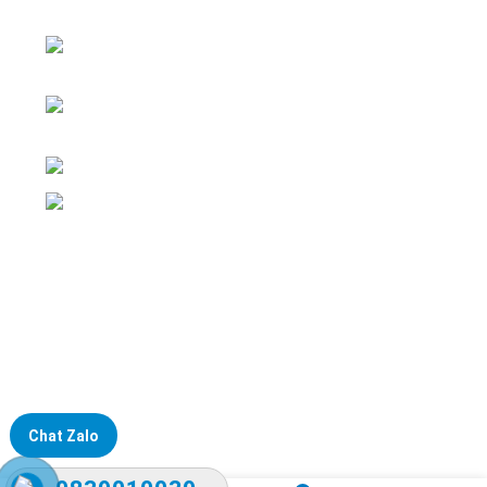
nghiệp
ĐKKD: Số 15, Ngách 268/56/7 Ngọc Thụy,
Phường Bồ Đề, TP. Hà Nội
Văn phòng giao dịch: Số 59 Phố Gia
Thượng, Phường Bồ Đề, TP. Hà Nội
Liên hệ: 0866451088 / 0356092572
Email: kstechnovietnam@gmail.com
Chat Zalo