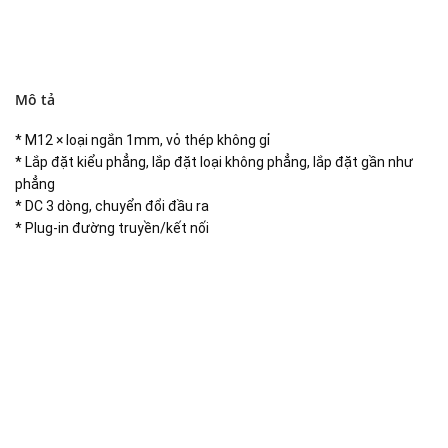
Mô tả
* M12 × loại ngắn 1mm, vỏ thép không gỉ
* Lắp đặt kiểu phẳng, lắp đặt loại không phẳng, lắp đặt gần như
phẳng
* DC 3 dòng, chuyển đổi đầu ra
* Plug-in đường truyền/kết nối
Đại lý phân phối linh kiện tự động hóa và vật tư công