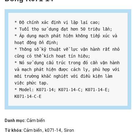
* Độ chính xác định vị lặp lại cao;

* Tuổi thọ sử dụng đạt hơn 50 triệu lần;

* Áp dụng mạch phát hiện không tiếp xúc và 
hoạt động ổn định;

* Thông số kỹ thuật về lực vận hành rất nhỏ 
cũng có thể kích hoạt tín hiệu;

* Nó sử dụng cấu trúc trong đó cần vận hành 
và mạch phát hiện được cách ly, phù hợp với 
môi trường khắc nghiệt với điều kiện làm 
việc phức tạp.

* Model: K071-14; K071-14-C; K071-14-E; 
K071-14-C-E
Danh mục:
Cảm biến
Từ khóa:
Cảm biến
,
k071-14
,
Siron