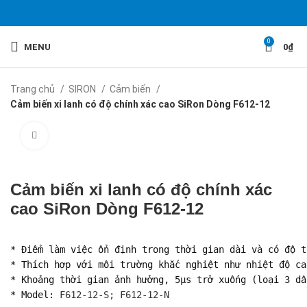
0
MENU
0
₫
Trang chủ
SIRON
Cảm biến
Cảm biến xi lanh có độ chính xác cao SiRon Dòng F612-12
Click to enlarge
Cảm biến xi lanh có độ chính xác
cao SiRon Dòng F612-12
* Điểm làm việc ổn định trong thời gian dài và có độ t
* Thích hợp với môi trường khắc nghiệt như nhiệt độ ca
* Khoảng thời gian ảnh hưởng, 5µs trở xuống (loại 3 dây
* Model: 
F612-12-S; F612-12-N