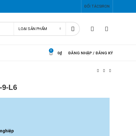
ĐỐI TÁC
SIRON
LOẠI SẢN PHẨM
0
0
₫
ĐĂNG NHẬP / ĐĂNG KÝ
-9-L6
 nghiệp