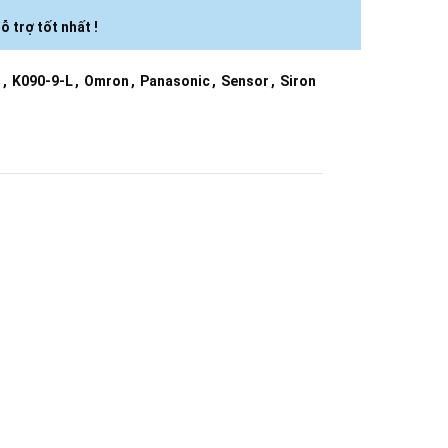
ỗ trợ tốt nhất !
n
,
K090-9-L
,
Omron
,
Panasonic
,
Sensor
,
Siron