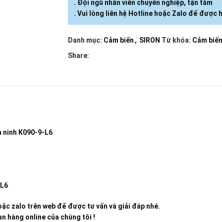
. Đội ngũ nhân viên chuyên nghiệp, tận tâm
. Vui lòng liên hệ Hotline hoặc Zalo để được h
Danh mục:
Cảm biến
,
SIRON
Từ khóa:
Cảm biế
Share:
n ninh K090-9-L6
-L6
ặc zalo trên web để được tư vấn và giải đáp nhé.
n hàng online của chúng tôi !