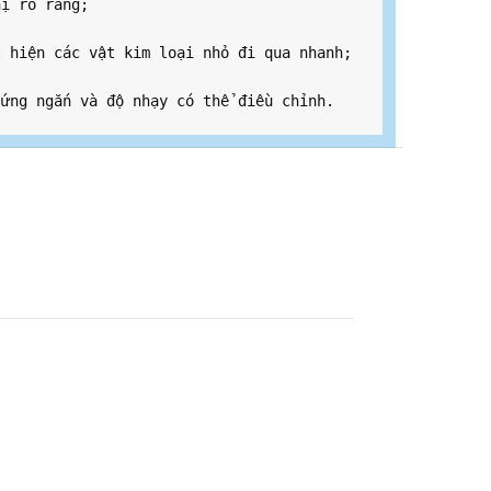
ị rõ ràng;

 hiện các vật kim loại nhỏ đi qua nhanh;

 ứng ngắn và độ nhạy có thể điều chỉnh.