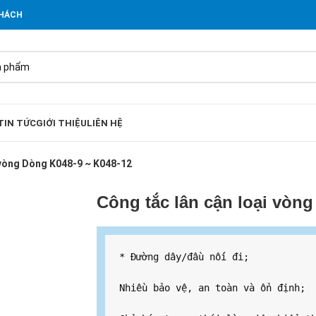
KHÁCH
TIN TỨC
GIỚI THIỆU
LIÊN HỆ
 vòng Dòng K048-9 ~ K048-12
Công tắc lân cận loại vòn
* Đường dây/đầu nối đi;

Nhiều bảo vệ, an toàn và ổn định;
