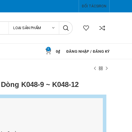
ĐỐI TÁC
SIRON
LOẠI SẢN PHẨM
0
0
₫
ĐĂNG NHẬP / ĐĂNG KÝ
g Dòng K048-9 ~ K048-12