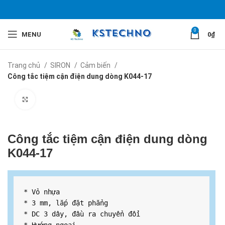
0
MENU
0
₫
Trang chủ
SIRON
Cảm biến
Công tắc tiệm cận điện dung dòng K044-17
Click to enlarge
Công tắc tiệm cận điện dung dòng
K044-17
* Vỏ nhựa

* 3 mm, lắp đặt phẳng

* DC 3 dây, đầu ra chuyển đổi
