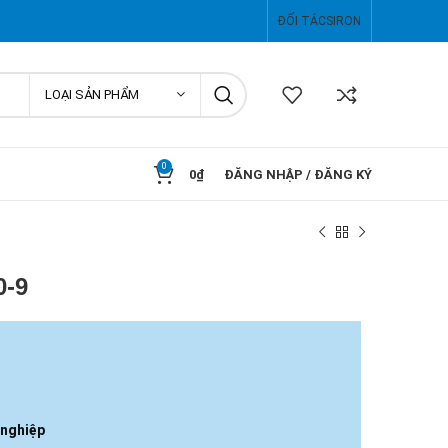
ĐỐI TÁC
SIRON
LOẠI SẢN PHẨM
0
0
₫
ĐĂNG NHẬP / ĐĂNG KÝ
0-9
 nghiệp