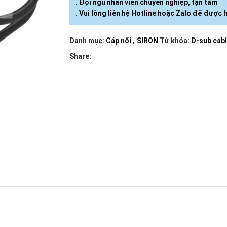
. Đội ngũ nhân viên chuyên nghiệp, tận tâm
. Vui lòng liên hệ Hotline hoặc Zalo để được h
Danh mục:
Cáp nối
,
SIRON
Từ khóa:
D-sub cab
Share: