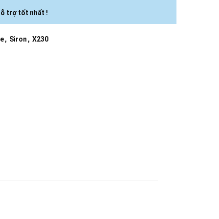
ỗ trợ tốt nhất !
le
,
Siron
,
X230