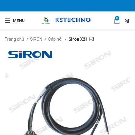
0
MENU
0
₫
Trang chủ
SIRON
Cáp nối
Siron X211-3