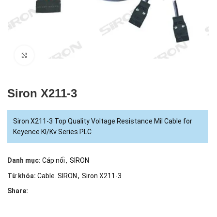
Click to enlarge
Siron X211-3
Siron X211-3 Top Quality Voltage Resistance Mil Cable for
Keyence Kl/Kv Series PLC
Danh mục:
Cáp nối
,
SIRON
Từ khóa:
Cable. SIRON
,
Siron X211-3
Share: