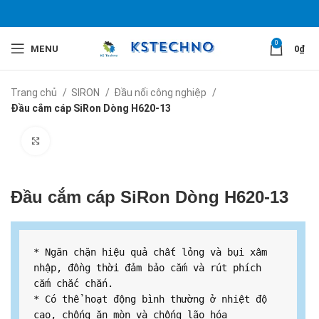
0
MENU
0
₫
Trang chủ
SIRON
Đầu nối công nghiệp
Đầu cắm cáp SiRon Dòng H620-13
Click to enlarge
Đầu cắm cáp SiRon Dòng H620-13
* Ngăn chặn hiệu quả chất lỏng và bụi xâm 
nhập, đồng thời đảm bảo cắm và rút phích 
cắm chắc chắn.

* Có thể hoạt động bình thường ở nhiệt độ 
cao, chống ăn mòn và chống lão hóa
