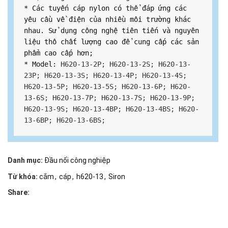
* Các tuyến cáp nylon có thể đáp ứng các 
yêu cầu về điện của nhiều môi trường khác 
nhau. Sử dụng công nghệ tiên tiến và nguyên 
liệu thô chất lượng cao để cung cấp các sản 
phẩm cao cấp hơn;

* Model: 
H620-13-2P; H620-13-2S; H620-13-
23P; H620-13-3S; H620-13-4P; H620-13-4S; 
H620-13-5P; H620-13-5S; H620-13-6P; H620-
13-6S; H620-13-7P; H620-13-7S; H620-13-9P; 
H620-13-9S; H620-13-4BP; H620-13-4BS; H620-
13-6BP; H620-13-6BS;
Danh mục:
Đầu nối công nghiệp
Từ khóa:
cắm
,
cáp
,
h620-13
,
Siron
Share: