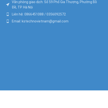
Văn phòng giao dịch: Số 59 Phố Gia Thượng, Phường Bồ
Đề, TP. Hà Nội
Liên hệ: 0866451088 / 0356092572
Email: kstechnovietnam@gmail.com