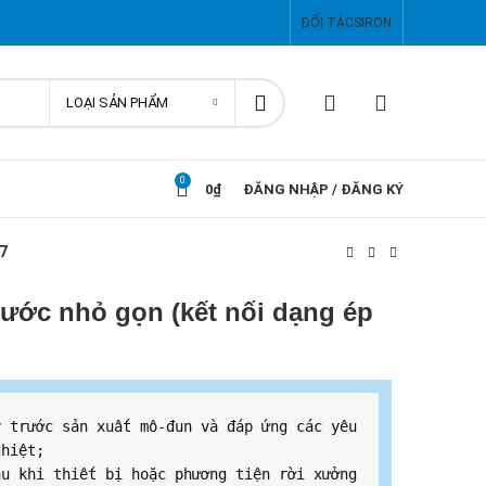
ĐỐI TÁC
SIRON
LOẠI SẢN PHẨM
0
0
₫
ĐĂNG NHẬP / ĐĂNG KÝ
07
hước nhỏ gọn (kết nối dạng ép
 trước sản xuất mô-đun và đáp ứng các yêu 
hiệt;

u khi thiết bị hoặc phương tiện rời xưởng 