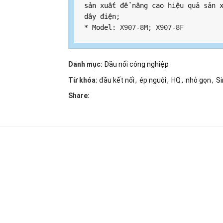
sản xuất để nâng cao hiệu quả sản x
dây điện;

* Model: 
X907-8M; X907-8F
Danh mục:
Đầu nối công nghiệp
Từ khóa:
đầu kết nối
,
ép nguội
,
HQ
,
nhỏ gọn
,
Si
Share: