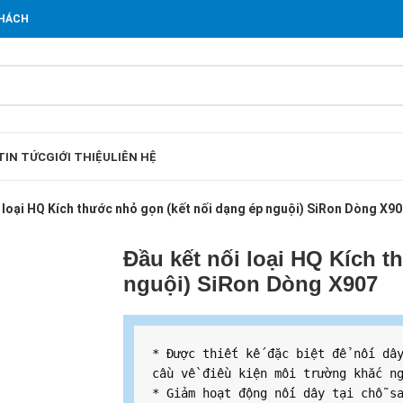
KHÁCH
TIN TỨC
GIỚI THIỆU
LIÊN HỆ
 loại HQ Kích thước nhỏ gọn (kết nối dạng ép nguội) SiRon Dòng X9
Đầu kết nối loại HQ Kích t
nguội) SiRon Dòng X907
* Được thiết kế đặc biệt để nối dây
cầu về điều kiện môi trường khắc ng
* Giảm hoạt động nối dây tại chỗ sa