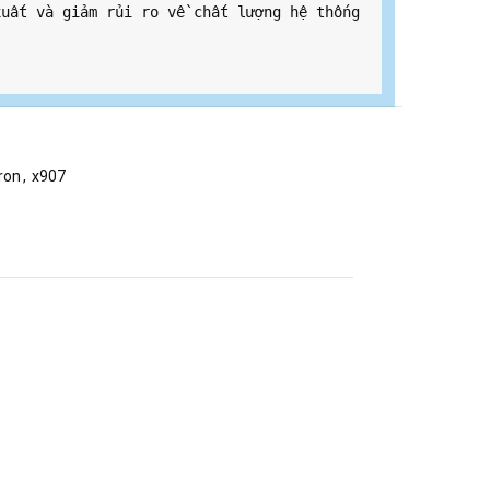
uất và giảm rủi ro về chất lượng hệ thống 
ron
,
x907