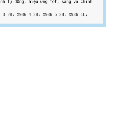
nh tự động, hiệu ứng tốt, sáng và chính 
6-3-2B; X936-4-2B; X936-5-2B; X936-1L;