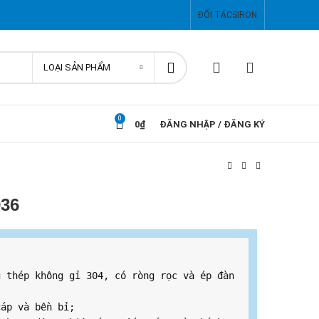
ĐỐI TÁC
SIRON
LOẠI SẢN PHẨM
0
0
₫
ĐĂNG NHẬP / ĐĂNG KÝ
936
 thép không gỉ 304, có ròng rọc và ép đàn 
áp và bền bỉ;
