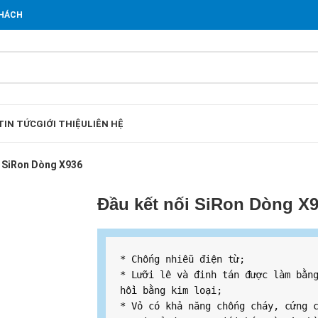
KHÁCH
TIN TỨC
GIỚI THIỆU
LIÊN HỆ
i SiRon Dòng X936
Đầu kết nối SiRon Dòng X
* Chống nhiễu điện từ;

* Lưỡi lê và đinh tán được làm bằng
hồi bằng kim loại;

* Vỏ có khả năng chống cháy, cứng c