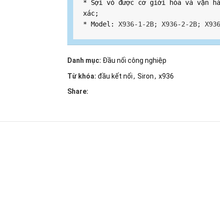
* Sợi vỏ được cơ giới hóa và vận hà
xác;

* Model: 
X936-1-2B; X936-2-2B; X93
Danh mục:
Đầu nối công nghiệp
Từ khóa:
đầu kết nối
,
Siron
,
x936
Share: