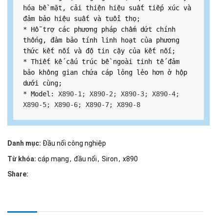
hóa bề mặt, cải thiện hiệu suất tiếp xúc và 
đảm bảo hiệu suất và tuổi thọ;

* Hỗ trợ các phương pháp chấm dứt chính 
thống, đảm bảo tính linh hoạt của phương 
thức kết nối và độ tin cậy của kết nối;

* Thiết kế cấu trúc bề ngoài tinh tế đảm 
bảo không gian chứa cáp lỏng lẻo hơn ở hộp 
dưới cùng;

* Model: 
X890-1; X890-2; X890-3; X890-4; 
X890-5; X890-6; X890-7; X890-8
Danh mục:
Đầu nối công nghiệp
Từ khóa:
cáp mạng
,
đầu nối
,
Siron
,
x890
Share: