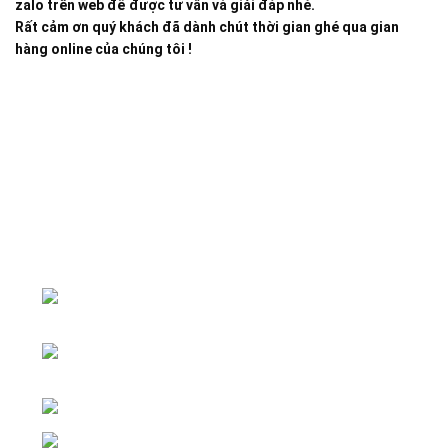
zalo trên web để được tư vấn và giải đáp nhé.
Rất cảm ơn quý khách đã dành chút thời gian ghé qua gian
hàng online của chúng tôi !
Đại lý phân phối linh kiện tự động hóa và vật tư công
nghiệp
ĐKKD: Số 15, Ngách 268/56/7 Ngọc
Thụy, Phường Bồ Đề, TP. Hà Nội
Văn phòng giao dịch: Số 59 Phố Gia
Thượng, Phường Bồ Đề, TP. Hà Nội
Liên hệ: 0866451088 / 0356092572
Email: kstechnovietnam@gmail.com