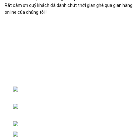
Rất cảm ơn quý khách đã dành chút thời gian ghé qua gian hàng
online của chúng tôi !
Đại lý phân phối linh kiện tự động hóa và vật tư công
nghiệp
ĐKKD: Số 15, Ngách 268/56/7 Ngọc Thụy,
Phường Bồ Đề, TP. Hà Nội
Văn phòng giao dịch: Số 59 Phố Gia
Thượng, Phường Bồ Đề, TP. Hà Nội
Liên hệ: 0866451088 / 0356092572
Email: kstechnovietnam@gmail.com