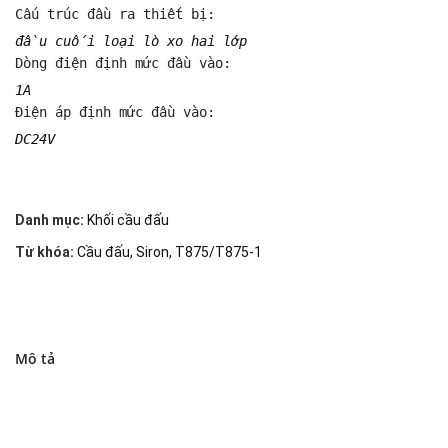
Cấu trúc đầu ra thiết bị: 
đầu cuối loại lò xo hai lớp
Dòng điện định mức đầu vào: 
1A
Điện áp định mức đầu vào: 
DC24V
Danh mục:
Khối cầu đấu
Từ khóa:
Cầu đấu
,
Siron
,
T875/T875-1
Mô tả