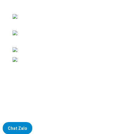
nghiệp
ĐKKD: Số 15, Ngách 268/56/7 Ngọc Thụy,
Phường Bồ Đề, TP. Hà Nội
Văn phòng giao dịch: Số 59 Phố Gia
Thượng, Phường Bồ Đề, TP. Hà Nội
Liên hệ: 0866451088 / 0356092572
Email: kstechnovietnam@gmail.com
Chat Zalo