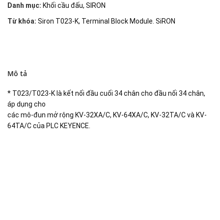
Danh mục:
Khối cầu đấu
,
SIRON
Từ khóa:
Siron T023-K
,
Terminal Block Module. SiRON
Mô tả
* T023/T023-K là kết nối đầu cuối 34 chân cho đầu nối 34 chân,
áp dụng cho
các mô-đun mở rộng KV-32XA/C, KV-64XA/C, KV-32TA/C và KV-
64TA/C của PLC KEYENCE.
Đại lý phân phối linh kiện tự động hóa và vật tư công