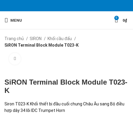
0
MENU
0
₫
Trang chủ
SIRON
Khối cầu đấu
SiRON Terminal Block Module T023-K
Click to enlarge
SiRON Terminal Block Module T023-
K
Siron T023-K Khối thiết bị đầu cuối chung Châu Âu sang Bộ điều
hợp dây 34 lõi IDC Trumpet Horn