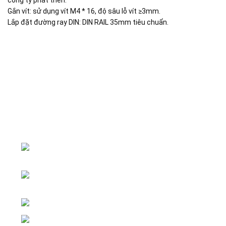
công ty phát triển.
Gắn vít: sử dụng vít M4 * 16, độ sâu lỗ vít ≥3mm.
Lắp đặt đường ray DIN: DIN RAIL 35mm tiêu chuẩn.
Đại lý phân phối linh kiện tự động hóa và vật tư công
nghiệp
ĐKKD: Số 15, Ngách 268/56/7 Ngọc Thụy,
Phường Bồ Đề, TP. Hà Nội
Văn phòng giao dịch: Số 59 Phố Gia
Thượng, Phường Bồ Đề, TP. Hà Nội
Liên hệ: 0866451088 / 0356092572
Email: kstechnovietnam@gmail.com