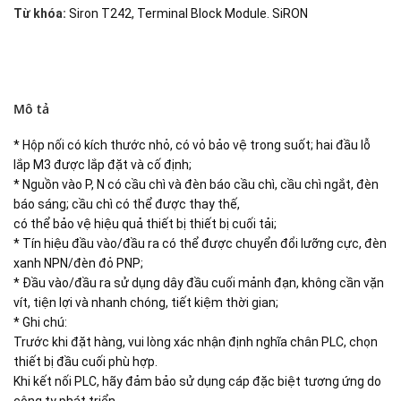
Từ khóa:
Siron T242
,
Terminal Block Module. SiRON
Mô tả
* Hộp nối có kích thước nhỏ, có vỏ bảo vệ trong suốt; hai đầu lỗ
lắp M3 được lắp đặt và cố định;
* Nguồn vào P, N có cầu chì và đèn báo cầu chì, cầu chì ngắt, đèn
báo sáng; cầu chì có thể được thay thế,
có thể bảo vệ hiệu quả thiết bị thiết bị cuối tải;
* Tín hiệu đầu vào/đầu ra có thể được chuyển đổi lưỡng cực, đèn
xanh NPN/đèn đỏ PNP;
* Đầu vào/đầu ra sử dụng dây đầu cuối mảnh đạn, không cần vặn
vít, tiện lợi và nhanh chóng, tiết kiệm thời gian;
* Ghi chú:
Trước khi đặt hàng, vui lòng xác nhận định nghĩa chân PLC, chọn
thiết bị đầu cuối phù hợp.
Khi kết nối PLC, hãy đảm bảo sử dụng cáp đặc biệt tương ứng do