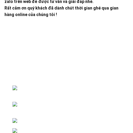
zalo trên web để được tư vấn và giải đáp nhé.
Rất cảm ơn quý khách đã dành chút thời gian ghé qua gian
hàng online của chúng tôi !
Đại lý phân phối linh kiện tự động hóa và vật tư công
nghiệp
ĐKKD: Số 15, Ngách 268/56/7 Ngọc
Thụy, Phường Bồ Đề, TP. Hà Nội
Văn phòng giao dịch: Số 59 Phố Gia
Thượng, Phường Bồ Đề, TP. Hà Nội
Liên hệ: 0866451088 / 0356092572
Email: kstechnovietnam@gmail.com