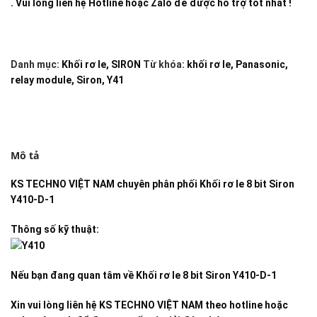
. Vui lòng liên hệ Hotline hoặc Zalo để được hỗ trợ tốt nhất !
Danh mục:
Khối rơ le
,
SIRON
Từ khóa:
khối rơ le
,
Panasonic
,
relay module
,
Siron
,
Y41
Mô tả
KS TECHNO VIỆT NAM
chuyên phân phối
Khối rơ le 8 bit Siron
Y410-D-1
Thông số kỹ thuật:
Nếu bạn đang quan tâm về
Khối rơ le 8 bit Siron Y410-D-1
Xin vui lòng liên hệ KS TECHNO VIỆT NAM theo hotline hoặc