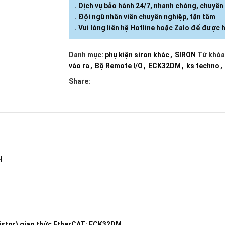
. Dịch vụ bảo hành 24/7, nhanh chóng, chuyên
. Đội ngũ nhân viên chuyên nghiệp, tận tâm
. Vui lòng liên hệ Hotline hoặc Zalo để được h
Danh mục:
phụ kiện siron khác
,
SIRON
Từ khóa
vào ra
,
Bộ Remote I/O
,
ECK32DM
,
ks techno
,
Share:
H
istor) giao thức EtherCAT: ECK32DM