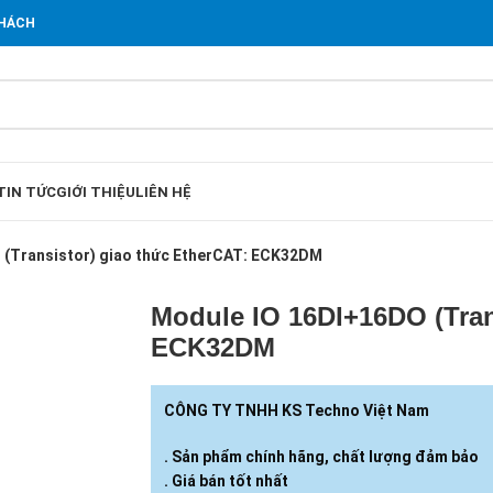
KHÁCH
TIN TỨC
GIỚI THIỆU
LIÊN HỆ
 (Transistor) giao thức EtherCAT: ECK32DM
Module IO 16DI+16DO (Tran
ECK32DM
CÔNG TY TNHH KS Techno Việt Nam
. Sản phẩm chính hãng, chất lượng đảm bảo
. Giá bán tốt nhất