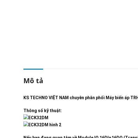
Mô tả
KS TECHNO VIỆT NAM
chuyên phân phối
Máy biến áp TR
Thông số kỹ thuật:
Nếu bạn đang quan tâm về
Module IO 16DI+16DO (Trans