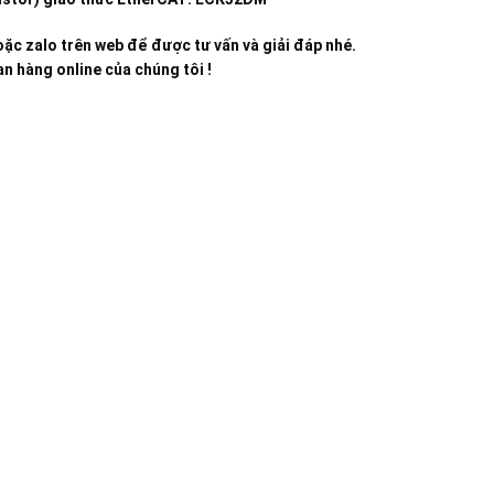
ặc zalo trên web để được tư vấn và giải đáp nhé.
n hàng online của chúng tôi !
g nghiệp
c Thụy, Phường Bồ Đề, TP. Hà Nội
Gia Thượng, Phường Bồ Đề, TP. Hà Nội
2
com