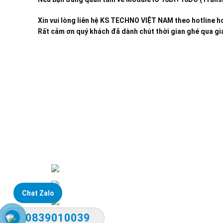
Xin vui lòng liên hệ KS TECHNO VIỆT NAM theo hotline ho
Rất cảm ơn quý khách đã dành chút thời gian ghé qua gia
Đại lý phân phối linh kiện tự động hóa và vật tư côn
ĐKKD: Số 15, Ngách 268/56/7 Ngọ
Văn phòng giao dịch: Số 59 Phố 
Chat Zalo
Liên hệ: 0866451088 / 035609257
0839010039
Email: kstechnovietnam@gmail.