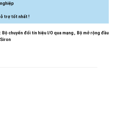
 nghiệp
ỗ trợ tốt nhất !
:
Bộ chuyển đổi tín hiệu I/O qua mạng
,
Bộ mở rộng đầu
Siron