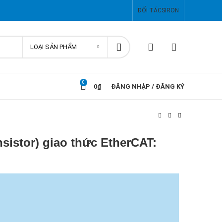
ĐỐI TÁC
SIRON
LOẠI SẢN PHẨM
0
0
₫
ĐĂNG NHẬP / ĐĂNG KÝ
sistor) giao thức EtherCAT: